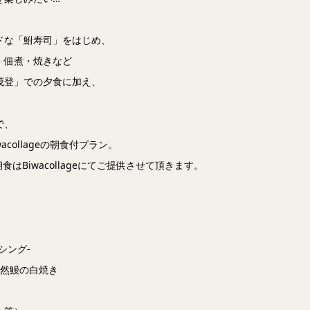
。
ドな「鮒寿司」をはじめ、
・佃煮・焼きなど
茂登」での夕食に加え、
で、
collageの朝食付プラン。
Biwacollageにてご提供させて頂きます。
シング-
天然鰻の白焼き