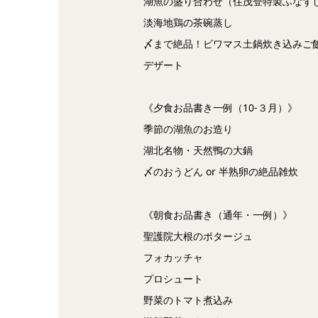
湖魚の盛り合わせ（住茂登特製ふなず
淡海地鶏の茶碗蒸し
〆まで絶品！ビワマス土鍋炊き込みご
デザート
《夕食お品書き一例（10-３月）》
季節の湖魚のお造り
湖北名物・天然鴨の大鍋
〆のおうどん or 半熟卵の絶品雑炊
《朝食お品書き（通年・一例）》
聖護院大根のポタージュ
フォカッチャ
プロシュート
野菜のトマト煮込み