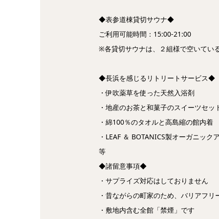
◆表参道棟貸切サウナ◆
ご利用可能時間：15:00-21:00
※各貸切サウナは、２組様で空いてい
◆長浜を感じるリトリートサービス◆
・伊吹薬草を使った天然入浴剤
・地産のお茶と和菓子のスイーツセッ
・綿100％のタオルと高島縮の館内着
・LEAF ＆ BOTANICS製オーガニッ
等
◆諸留意事項◆
・サプライズ対応はしておりません
・昔ながらの町家のため、バリアフリ
・敷地内含む全館「禁煙」です