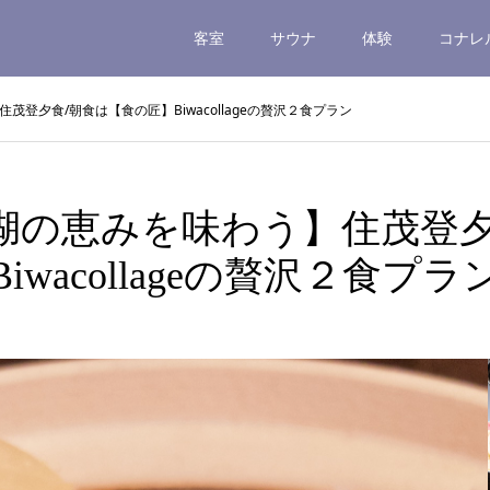
客室
サウナ
体験
コナレ
登夕食/朝食は【食の匠】Biwacollageの贅沢２食プラン
湖の恵みを味わう】住茂登夕
Biwacollageの贅沢２食プラ