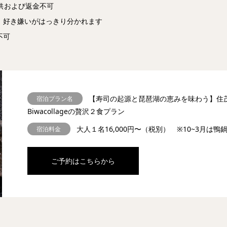
供および返金不可
。好き嫌いがはっきり分かれます
不可
【寿司の起源と琵琶湖の恵みを味わう】住
宿泊プラン名
Biwacollageの贅沢２食プラン
大人１名16,000円〜（税別） ※10~3月は鴨
宿泊料金
ご予約はこちらから