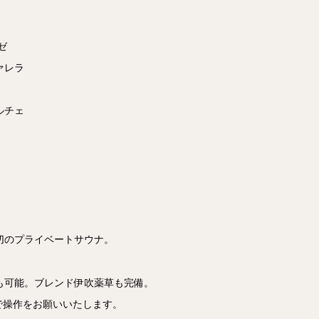
ゼ
ァレラ
ルチェ
切のプライベートサウナ。
も可能。ブレンド伊吹薬草も完備。
で操作をお願いいたします。