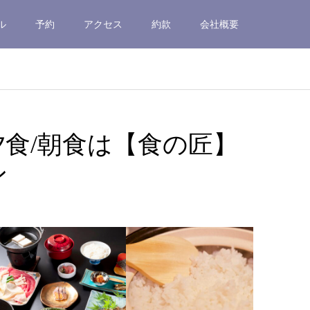
ル
予約
アクセス
約款
会社概要
食/朝食は【食の匠】
ン