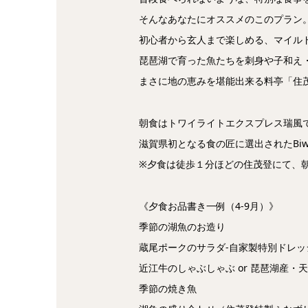
そんなあなたにオススメのこのプラン
初心者から玄人まで楽しめる、マイル
琵琶湖で育った魚たちを刺身や子和え
まさに地の恵みを堪能出来る料亭「住
朝食はトワイライトエクスプレス瑞風
滋賀県初となる食の匠に選出されたBiwa
※夕食は徒歩１分ほどの住茂登にて、朝食は
《夕食お品書き一例（4-9月）》
季節の湖魚のお造り
蔵尾ポークのサラダ-自家製特別ドレッ
近江牛のしゃぶしゃぶ or 琵琶湖産・
季節の焼き魚