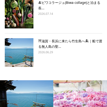
🍝ビワコラージュ(Biwa collage)と泊まる
長...
2026.07.14
⛩️滋賀・長浜に来たら竹生島へ🏝️｜船で渡
る無人島の聖...
2026.06.29