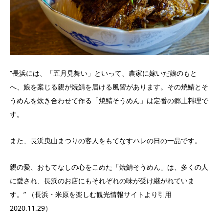
”長浜には、「五月見舞い」といって、農家に嫁いだ娘のもと
へ、娘を案じる親が焼鯖を届ける風習があります。その焼鯖とそ
うめんを炊き合わせて作る「焼鯖そうめん」は定番の郷土料理で
す。
また、長浜曳山まつりの客人をもてなすハレの日の一品です。
親の愛、おもてなしの心をこめた「焼鯖そうめん」は、多くの人
に愛され、長浜のお店にもそれぞれの味が受け継がれていま
す。” （長浜・米原を楽しむ観光情報サイトより引用
2020.11.29）