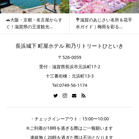
🚗大阪・京都・名古屋からす
💐滋賀のあじさい名所＆花手
ぐ！滋賀県の王道観光...
水ガイド｜梅雨を彩る...
長浜城下 町屋ホテル 和乃リトリートひといき
〒526-0059
受付：滋賀県長浜市元浜町17-2
十三番街棟：元浜町13-3
Tel:0749-56-1174
・チェックインーアウト：15:00ー10:00
※ご到着が18時を過ぎる際はご一報願います
連絡無く20時を過ぎた際は不泊となります