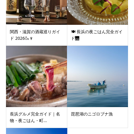
関西・滋賀の酒蔵巡りガイ
🍽 長浜の夜ごはん完全ガイ
ド 2026🍶🍷
ド🌉
長浜グルメ完全ガイド｜名
琵琶湖のニゴロブナ漁
物・夜ごはん・町...