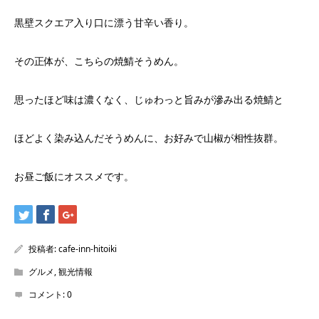
黒壁スクエア入り口に漂う甘辛い香り。
その正体が、こちらの焼鯖そうめん。
思ったほど味は濃くなく、じゅわっと旨みが滲み出る焼鯖と
ほどよく染み込んだそうめんに、お好みで山椒が相性抜群。
お昼ご飯にオススメです。
投稿者:
cafe-inn-hitoiki
グルメ
,
観光情報
コメント:
0