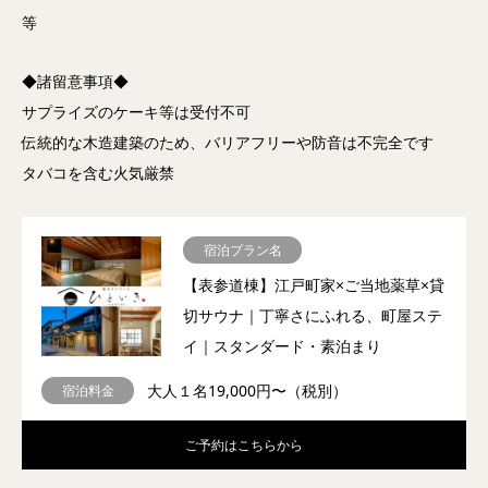
等
◆諸留意事項◆
サプライズのケーキ等は受付不可
伝統的な木造建築のため、バリアフリーや防音は不完全です
タバコを含む火気厳禁
宿泊プラン名
【表参道棟】江戸町家×ご当地薬草×貸
切サウナ｜丁寧さにふれる、町屋ステ
イ｜スタンダード・素泊まり
大人１名19,000円〜（税別）
宿泊料金
ご予約はこちらから