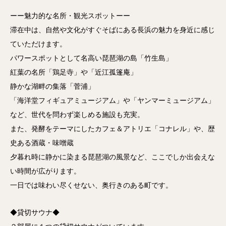
ーー魅力的な名所・観光スポットーー
滞在中は、自然や文化がすぐそばにある長浜の魅力を身近に感じ
ていただけます。
パワースポットとして名高い琵琶湖の島「竹生島」
紅葉の名所「鶏足寺」や「近江孤篷庵」
静かな湖畔の集落「菅浦」
「海洋堂フィギュアミュージアム」や「ヤンマーミュージアム」
など、世代を問わず楽しめる施設も充実。
また、発酵をテーマにしたカフェ＆アトリエ「コナレル」や、歴
史ある酒蔵・味噌蔵
夕暮れ時に静かに染まる琵琶湖の風景など、ここでしか出会えな
い時間が広がります。
一日では味わい尽くせない、奥行きのある町です。
◆貸切サウナ◆