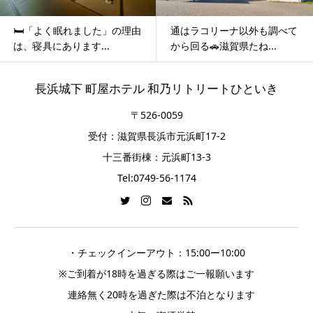
️「よく眠れました」の理由
通はラコリーナ以外も調べて
ひと
寝具にあります...
から回る🚗滋賀県たね...
のま
長浜城下 町屋ホテル 和乃リトリートひといき
〒526-0059
受付：滋賀県長浜市元浜町17-2
十三番街棟：元浜町13-3
Tel:0749-56-1174
・チェックインーアウト：15:00ー10:00
※ご到着が18時を過ぎる際はご一報願います
連絡無く20時を過ぎた際は不泊となります