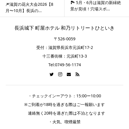
🏞 5月・6月は滋賀の新緑絶
🎆滋賀の花火大会2026【8
景が見頃！穴場スポ...
月〜10月】長浜の...
長浜城下 町屋ホテル 和乃リトリートひといき
〒526-0059
受付：滋賀県長浜市元浜町17-2
十三番街棟：元浜町13-3
Tel:0749-56-1174
・チェックインーアウト：15:00ー10:00
※ご到着が18時を過ぎる際はご一報願います
連絡無く20時を過ぎた際は不泊となります
・火気、喫煙厳禁