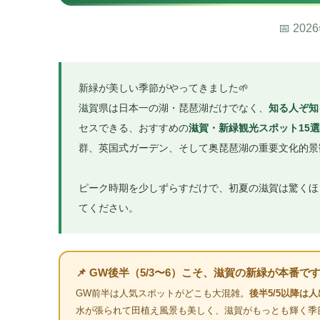
📅 2
新緑が美しい季節がやってきました🌱
滋賀県は日本一の湖・琵琶湖だけでなく、
知る人ぞ知
セスできる、おすすめの
滋賀・新緑観光スポット15選
群、英国式ガーデン、そして奥琵琶湖の重要文化的景
ピーク時期を少しずらすだけで、初夏の滋賀は驚くほ
てください。
📌 GW後半（5/3〜6）こそ、滋賀の新緑が本番で
GW前半は人気スポットがどこも大混雑。
後半5/5以降は
水が張られて田植え風景も美しく、滋賀がもっとも輝く季