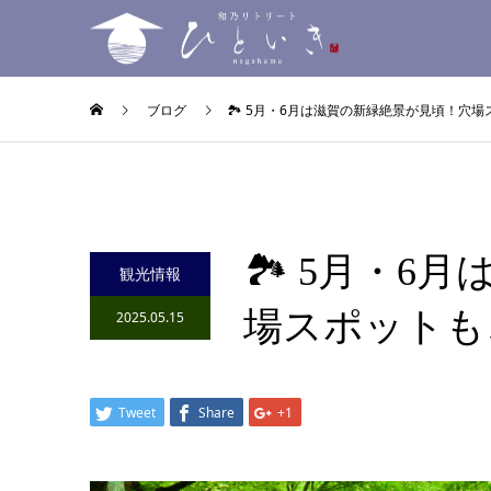
ブログ
🏞 5月・6月は滋賀の新緑絶景が見頃！穴
🏞 5月・6
観光情報
場スポットも
2025.05.15
Tweet
Share
+1