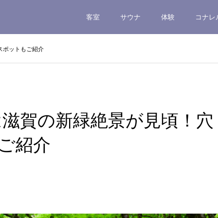
客室
サウナ
体験
コナレ
場スポットもご紹介
月は滋賀の新緑絶景が見頃！穴
ご紹介