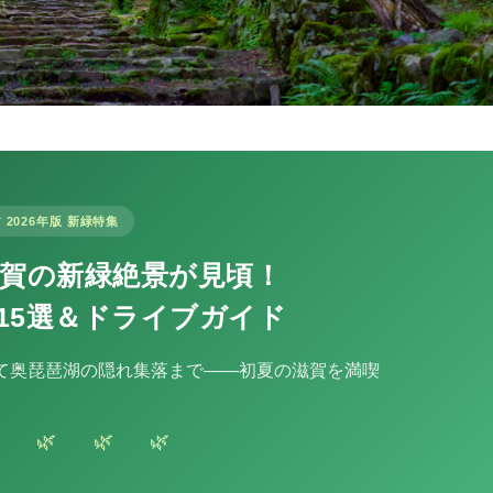
 2026年版 新緑特集
滋賀の新緑絶景が見頃！
15選＆ドライブガイド
て奥琵琶湖の隠れ集落まで——初夏の滋賀を満喫
 🌿 🌿 🌿