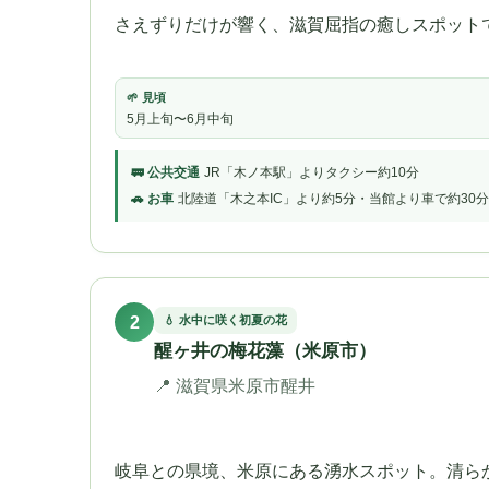
さえずりだけが響く、滋賀屈指の癒しスポット
🌱 見頃
5月上旬〜6月中旬
🚃 公共交通
JR「木ノ本駅」よりタクシー約10分
🚗 お車
北陸道「木之本IC」より約5分・当館より車で約30分
2
💧 水中に咲く初夏の花
醒ヶ井の梅花藻（米原市）
📍 滋賀県米原市醒井
岐阜との県境、米原にある湧水スポット。清ら