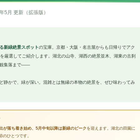
026年5月 更新（拡張版）
る新緑絶景スポット
の宝庫。京都・大阪・名古屋からも日帰りでアク
を厳選してご紹介します。湖北の山寺、湖西の絶景並木、湖東の古刹
観集落まで——
ど静かで、緑が深い。混雑とは無縁の本物の絶景を、ぜひ味わってみ
す
人出が落ち着き始め、5月中旬以降は新緑のピーク
を迎えます。湖北の田園に
節のひとつです。