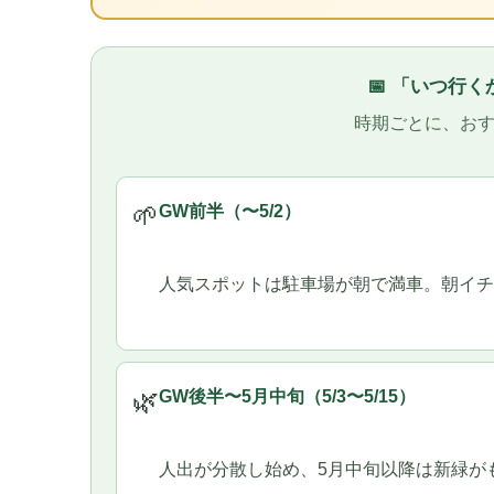
📅 「いつ行
時期ごとに、お
🌱
GW前半（〜5/2）
人気スポットは駐車場が朝で満車。朝イチ
🌿
GW後半〜5月中旬（5/3〜5/15）
人出が分散し始め、5月中旬以降は新緑が