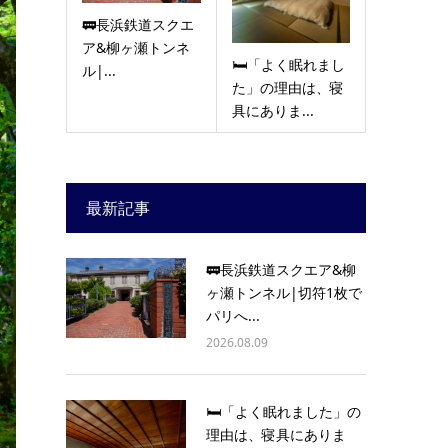
🚃長浜鉄道スクエ
ア&柳ヶ瀬トンネ
🛏️「よく眠れまし
ル|...
た」の理由は、寝
具にありま...
最新記事
🚃長浜鉄道スクエア&柳
ヶ瀬トンネル|切符1枚で
パリへ...
2026.08.09
🛏️「よく眠れました」の
理由は、寝具にありま