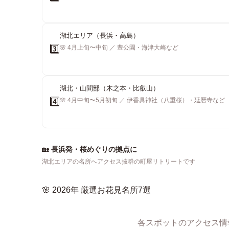
湖北エリア（長浜・高島）
🌸 4月上旬〜中旬 ／ 豊公園・海津大崎など
3️⃣
湖北・山間部（木之本・比叡山）
🌸 4月中旬〜5月初旬 ／ 伊香具神社（八重桜）・延暦寺など
4️⃣
🏡
長浜発・桜めぐりの拠点に
湖北エリアの名所へアクセス抜群の町屋リトリートです
🌸 2026年 厳選お花見名所7選
各スポットのアクセス情