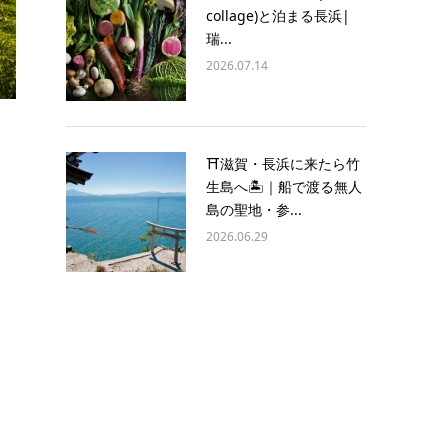
collage)と泊まる長浜|
瑞...
2026.07.14
⛩️滋賀・長浜に来たら竹
生島へ🏝️｜船で渡る無人
島の聖地・参...
2026.06.29