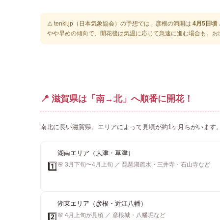
⚠️ tenki.jp（日本気象協会）の予想では、彦根の満開は
4月5日頃
やや早めの傾向で、開花後は気温に応じて急速に進む場合も。お
📍 滋賀県は「南→北」へ順番に開花！
南北に長い滋賀県。エリアによって見頃が約1ヶ月ちがいます
湖南エリア（大津・草津）
🌸 3月下旬〜4月上旬 ／ 琵琶湖疏水・三井寺・石山寺など
1️⃣
湖東エリア（彦根・近江八幡）
🌸 4月上旬が見頃 ／ 彦根城・八幡堀など
2️⃣