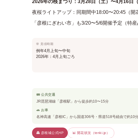
2026年の桜まつり：3月28日（土）〜4月16日
夜桜ライトアップ：同期間中18:00〜20:45
「彦根にぎわい市」も3/20〜5/6開催予定（
🌸 見頃時期
例年4月上旬〜中旬
2026年：4月上旬ごろ
🚃 公共交通
JR琵琶湖線「彦根駅」から徒歩約10〜15分
🚗 お車
名神高速「彦根IC」から国道306号・県道518号経由で約1
🏯 彦根城公式HP
📊 開花状況（tenki.jp）