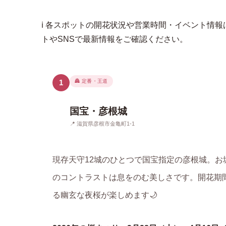
ℹ️ 各スポットの開花状況や営業時間・イベント
トやSNSで最新情報をご確認ください。
🏯 定番・王道
1
国宝・彦根城
📍 滋賀県彦根市金亀町1-1
現存天守12城のひとつで国宝指定の彦根城。お
のコントラストは息をのむ美しさです。開花期
る幽玄な夜桜が楽しめます🌙