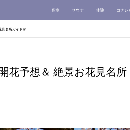
客室
サウナ
体験
コナレ
花見名所ガイド🌸
桜開花予想＆ 絶景お花見名所